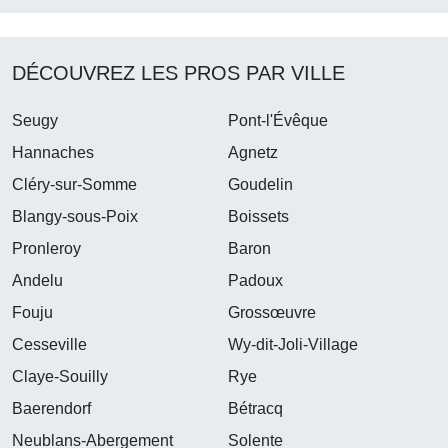
DÉCOUVREZ LES PROS PAR VILLE
Seugy
Pont-l'Évêque
Hannaches
Agnetz
Cléry-sur-Somme
Goudelin
Blangy-sous-Poix
Boissets
Pronleroy
Baron
Andelu
Padoux
Fouju
Grossœuvre
Cesseville
Wy-dit-Joli-Village
Claye-Souilly
Rye
Baerendorf
Bétracq
Neublans-Abergement
Solente