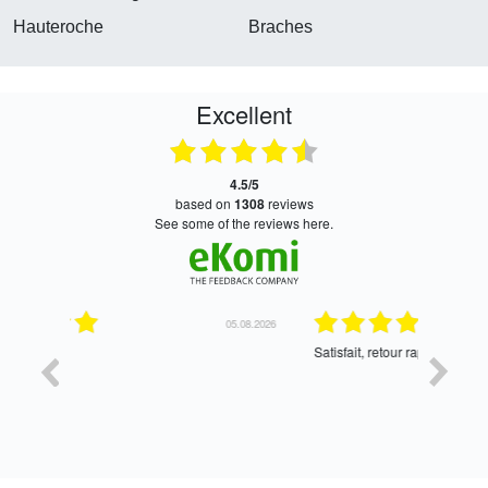
Hauteroche
Braches
Excellent
4.5/5
based on
1308
reviews
see some of the reviews here.
05.08.2026
05.08.2026
Satisfait, retour rapide !
oui, merc