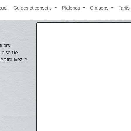
cueil
Guides et conseils
Plafonds
Cloisons
Tarifs
riers-
e soit le
er: trouvez le