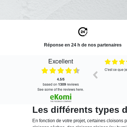
Réponse en 24 h de nos partenaires
Excellent
.2026
27.07.2026
Bien
C'est ce que je rech
4.5/5
based on
1309
reviews
see some of the reviews here.
Les différents types 
En fonction de votre projet, certaines cloisons p