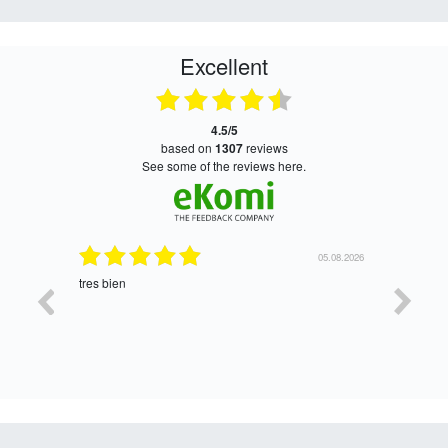
Excellent
4.5/5
based on
1307
reviews
see some of the reviews here.
06.08.2026
05.08.2026
tres bien
Satisfait,