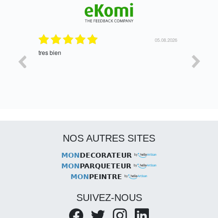
06.08.2026
05.08.2026
tres bien
Satisfait,
NOS AUTRES SITES
MON
DECORATEUR
MON
PARQUETEUR
MON
PEINTRE
SUIVEZ-NOUS