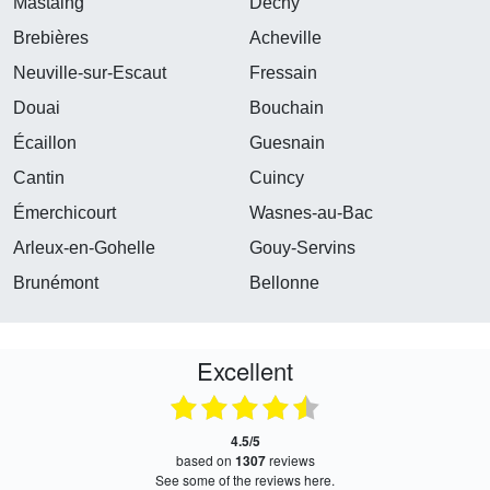
Mastaing
Dechy
Brebières
Acheville
Neuville-sur-Escaut
Fressain
Douai
Bouchain
Écaillon
Guesnain
Cantin
Cuincy
Émerchicourt
Wasnes-au-Bac
Arleux-en-Gohelle
Gouy-Servins
Brunémont
Bellonne
Excellent
4.5/5
based on
1307
reviews
see some of the reviews here.