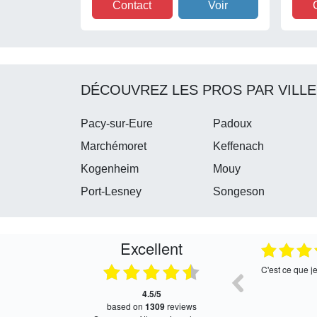
Contact
Voir
DÉCOUVREZ LES PROS PAR VILLE
Pacy-sur-Eure
Padoux
Marchémoret
Keffenach
Kogenheim
Mouy
Port-Lesney
Songeson
Excellent
05.08.2026
05.08.2026
Satisfait, retour rapide !
Très bon servi
4.5/5
based on
1309
reviews