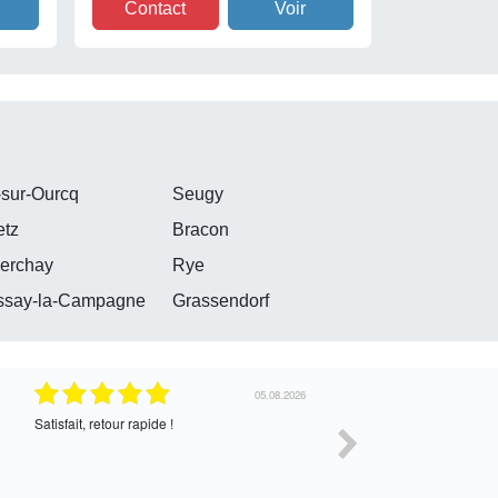
Contact
Voir
-sur-Ourcq
Seugy
etz
Bracon
erchay
Rye
ssay-la-Campagne
Grassendorf
30.07.2026
Satisfait de l’échange, assez cordial. En
correcte
attente de la suite