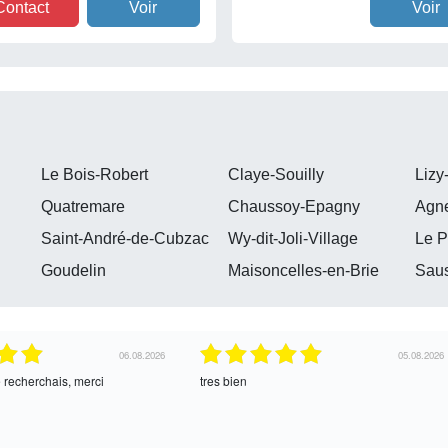
Contact
Voir
Voir
Le Bois-Robert
Claye-Souilly
Lizy
Quatremare
Chaussoy-Epagny
Agn
Saint-André-de-Cubzac
Wy-dit-Joli-Village
Le P
Goudelin
Maisoncelles-en-Brie
Sau
04.08.2026
04.08.2026
ce !
oui, merci