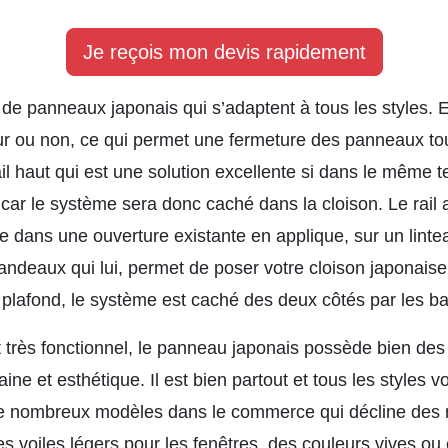
Je reçois mon devis rapidement
s de panneaux japonais qui s’adaptent à tous les styles. E
r ou non, ce qui permet une fermeture des panneaux tou
il haut qui est une solution excellente si dans le même 
, car le système sera donc caché dans la cloison. Le rai
se dans une ouverture existante en applique, sur un lint
 bandeaux qui lui, permet de poser votre cloison japonai
 plafond, le système est caché des deux côtés par les b
 très fonctionnel, le panneau japonais possède bien des 
ne et esthétique. Il est bien partout et tous les styles v
e nombreux modèles dans le commerce qui décline des m
Des voiles légers pour les fenêtres, des couleurs vives o