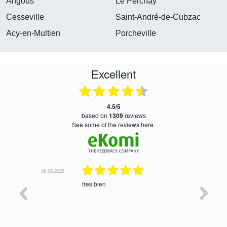
Angous
Le Perchay
Cesseville
Saint-André-de-Cubzac
Acy-en-Multien
Porcheville
Excellent
4.5/5
based on
1309
reviews
see some of the reviews here.
06.08.2026
05.08.2026
tres bien
Satisfait,