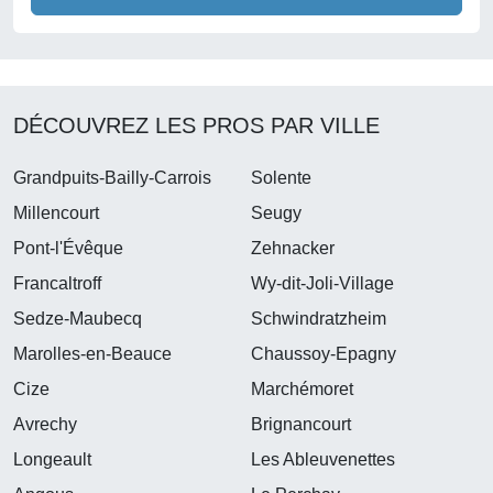
DÉCOUVREZ LES PROS PAR VILLE
Grandpuits-Bailly-Carrois
Solente
Millencourt
Seugy
Pont-l'Évêque
Zehnacker
Francaltroff
Wy-dit-Joli-Village
Sedze-Maubecq
Schwindratzheim
Marolles-en-Beauce
Chaussoy-Epagny
Cize
Marchémoret
Avrechy
Brignancourt
Longeault
Les Ableuvenettes