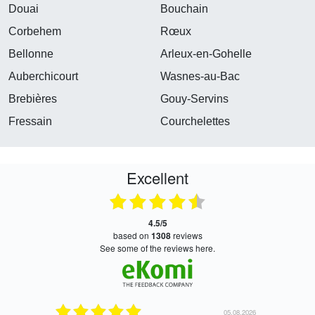
Douai
Bouchain
Corbehem
Rœux
Bellonne
Arleux-en-Gohelle
Auberchicourt
Wasnes-au-Bac
Brebières
Gouy-Servins
Fressain
Courchelettes
Excellent
4.5/5
based on
1308
reviews
see some of the reviews here.
05.08.2026
05.08.2026